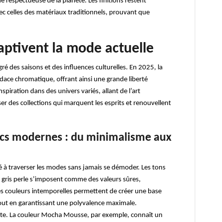
 respectueuse de la planète. Les finitions restent
vec celles des matériaux traditionnels, prouvant que
aptivent la mode actuelle
é des saisons et des influences culturelles. En 2025, la
udace chromatique, offrant ainsi une grande liberté
spiration dans des univers variés, allant de l’art
 des collections qui marquent les esprits et renouvellent
acs modernes : du minimalisme aux
é à traverser les modes sans jamais se démoder. Les tons
le gris perle s’imposent comme des valeurs sûres,
Ces couleurs intemporelles permettent de créer une base
 tout en garantissant une polyvalence maximale.
ste. La couleur Mocha Mousse, par exemple, connaît un