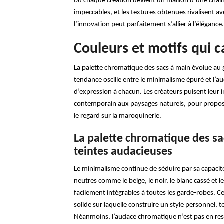
où chaque création devient un maillon d’une chaîne
impeccables, et les textures obtenues rivalisent a
l’innovation peut parfaitement s’allier à l’élégance.
Couleurs et motifs qui c
La palette chromatique des sacs à main évolue au gr
tendance oscille entre le minimalisme épuré et l’a
d’expression à chacun. Les créateurs puisent leur in
contemporain aux paysages naturels, pour proposer
le regard sur la maroquinerie.
La palette chromatique des s
teintes audacieuses
Le minimalisme continue de séduire par sa capacit
neutres comme le beige, le noir, le blanc cassé et 
facilement intégrables à toutes les garde-robes. 
solide sur laquelle construire un style personnel,
Néanmoins, l’audace chromatique n’est pas en re