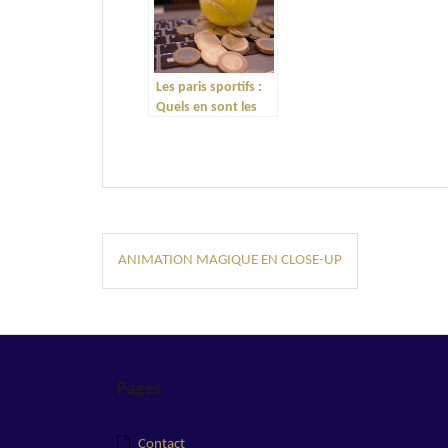
Les paris sportifs :
Quels en sont les
points positifs ?
Navigation
ANIMATION MAGIQUE EN CLOSE-UP
de
l’article
Pages
Contact