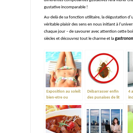
différentes composantes gustatives fera vibrer cha
gustative incomparable !
Au-delà de sa fonction utilitaire, la dégustation d
véritable plaisir des sens en nous initiant à l’uni
chaque jour – de savourer avec attention cette boi
siècles et découvrez tout le charme et la
gastronom
Exposition au soleil:
Débarrasser enfin
4 
bien-etre ou
des punaises de lit
in
danger?
un
bi