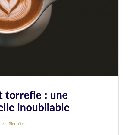
 torrefie : une
lle inoubliable
Bien-être