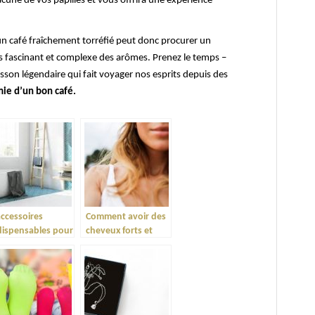
cune de vos papilles et vous offrira une expérience
’un café fraîchement torréfié peut donc procurer un
vers fascinant et complexe des arômes. Prenez le temps –
sson légendaire qui fait voyager nos esprits depuis des
ie d’un bon café.
accessoires
Comment avoir des
dispensables pour
cheveux forts et
e salle de bain
brillants ?
en équipée