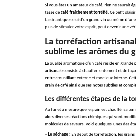
Si vous êtes un amateur de café, rien ne saurait éga
tasse de
café fraîchement torréfié
. Ce petit plais
fascinant que celui d’un grand vin ou même d’une 
plus de stimuler votre esprit, peut devenir une vér
La torréfaction artisana
sublime les arômes du g
La qualité aromatique d’un café réside en grande pa
artisanale consiste à chauffer lentement et de faço
entre croustillant externe et moelleux interne. Cet
grain de café ainsi que ses notes subtiles et compl
Les différentes étapes de la to
Au fur et à mesure que le grain est chauffé, sa t
alors diverses réactions chimiques qui vont modifier
molécules de saveurs. Voici quelques-unes des étap
– Le séchage :
En début de torréfaction, les grain